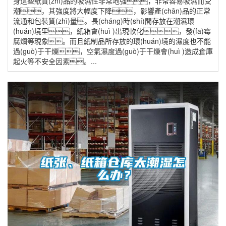
身這些紙質(zhì)品的吸濕性非常地強，非常容易吸濕而受
潮，其強度將大幅度下降，影響產(chǎn)品的正常
流通和包裝質(zhì)量。長(cháng)時(shí)間存放在潮濕環
(huán)境里，紙箱會(huì )出現軟化，發(fā)霉
腐爛等現象。而且紙制品所存放的環(huán)境的濕度也不能
過(guò)于干燥，空氣濕度過(guò)于干燥會(huì )造成倉庫
起火等不安全因素。...