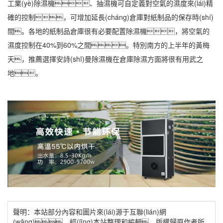
工業(yè)
除濕
機、
抽濕機
可自定義對空氣的濕度來(lái)精
確的控制，可增加延長(cháng)倉庫對紙制品的保存時(shí)
間。各地的紙制品倉庫很有必要配置除濕機，將空氣的
濕度控制
在40%到60%之間。特別南方的上半年的黃梅
天，推薦選擇
安詩(shī)曼除濕機
在
倉庫除濕
方面將很有用武之
地。
聲明：本站部分內容和圖片來(lái)源于互聯(lián)網
(wǎng)，經(jīng)本站整理和編輯，版權歸原作者所