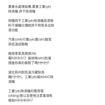
廣東水處理設備,廣東工業(yè)
除濕機,烘干除濕機
狗糧烘干工業(yè)除濕機高濕物
料干燥機比傳統烘干熱泵多出除
濕功能
汽車(chē)行業(yè)實(shí)驗室
高低溫試驗箱
梅雨季家具總發(fā)
霉？裝修時(shí)防潮
措施你真的做對了嗎？
湖北荊州耐低溫冷藏除濕
機，工業(yè)級9240C除
濕機
工業(yè)除濕機的應用場
(chǎng)景以及使用注意事項有
哪些？