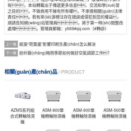
有，本站轉載出于傳遞更多信息、交流和學(xué)習
之目的，不做商用不擁有所有權，不承擔相關(guān)法律
責任。若有來(lái)源標注存在錯誤或侵犯到您的權益，
煩請告知網(wǎng)站管理員，將于第一時(shí)間整改
處理。管理員郵箱：y569#qq.com（#轉@）
紙張“荷葉邊”影響印刷生產(chǎn)怎么解決
上一條
紡紗廠(chǎng)梅雨季節如何做好空氣調節工作？
下一條
相關(guān)產(chǎn)品
/ PRODUCT
AZMS系列組
ASM-800單
ASM-600單
ASM-500單
合式轉輪除濕
機轉輪除濕機
機轉輪除濕機
機轉輪除濕機
機