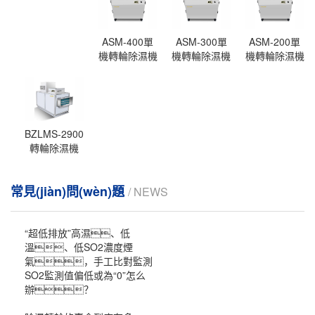
ASM-400單
ASM-300單
ASM-200單
機轉輪除濕機
機轉輪除濕機
機轉輪除濕機
BZLMS-2900
轉輪除濕機
常見(jiàn)問(wèn)題
/ NEWS
“超低排放”高濕、低
溫、低SO2濃度煙
氣，手工比對監測
SO2監測值偏低或為“0”怎么
辦？