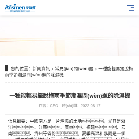
您的位置：
新聞資訊
>
常見(jiàn)問(wèn)題
> 一種能輕易擺脫梅
雨季節潮濕問(wèn)題的除濕機
一種能輕易擺脫梅雨季節潮濕問(wèn)題的除濕機
作者：CEO
時(shí)間：2022-08-17
信息摘要：中國南方是一片潮濕的土地，尤其是浙
江、江蘇、廣東、福建、云
南、貴州等省份。夏季高溫和暴雨是一個