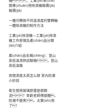
機；工業(yè)車(chē)
間專(zhuān)用除濕機報價(jià)
報價(jià)
一種可轉換不同溫濕度的雙轉輪
一體除濕機的制作方法
工業(yè)除濕機—工業(yè)除濕
機工作原理及產(chǎn)品分類
(lèi)介紹
產(chǎn)品名稱(chēng)：昆山
高低溫濕熱試驗箱，昆山
高低溫箱
房間濕度太高怎么辦 室內防潮
小妙招
衛生間用玻璃膠還是塑鋼
泥？幸虧老師傅提醒，
防潮不變黑，太實(shí)用
了！