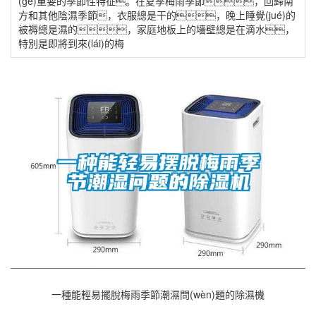
(gè)重要的季節性特征。在夏季梅雨季節，回歸南
方和其他陰濕季節，衣服總是干的，晚上睡覺(jué)的
被褥總是濕的，家庭地板上的墻壁總是在滴水，
特別是即將到來(lái)的梅
一種能輕易擺脫梅雨季節潮濕問(wèn)題的除濕機