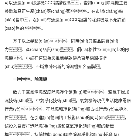
可以通過(guò)除濕機CCC認證號碼，查詢(xún)到除濕機主要
參數和真正生產(chǎn)廠(chǎng)家。在市場(chǎng)銷
(xiāo)售中，沒(méi)有通過(guò)CCC認證的除濕機是不允許銷
(xiāo)售的。
基于以上幾點(diǎn)，同時(shí)兼備品牌實(shí)
力、產(chǎn)品質(zhì)量、價(jià)格性?xún)r(jià)比的除
濕機，小編在這里為您推薦幾款傳承百年德國技術
(shù)、不斷推陳出新的除濕機知名品牌。
一、除濕機
致力于
空氣潮濕
深度除濕凈化領(lǐng)域，空氣干燥
加
濕
技術(shù)，空氣凈化技術(shù)，氧氣機等現代生活健康
電器
行業(yè)，在除濕和凈化領(lǐng)域占據行業(yè)主導地
位。在引進(jìn)德國精工技術(shù)的同時(shí)，
還投入巨資打造除濕領(lǐng)域和空氣凈化領(lǐng)域的新標
桿，持續推動(dòng)國際除濕凈化領(lǐng)域發(fā)