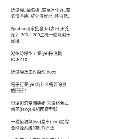
除濕機,,抽濕機,,空氣凈化器,,空
氣清凈機,,紅外溫度計,,移液器,,
廠(chǎng)家批發(fā)廣州 東莞
深圳 300／200三機一體除濕干
燥機
湖州防爆型工業(yè)除濕機
BCFZ10
除濕機及工作原理.docx
電子行業(yè)為什么需要除濕
機？
恒溫恒濕空調機組 天津組合式
新風(fēng)機組國標型號
一種恒溫無(wú)塵車(chē)間綜
合能源系統的制作方法