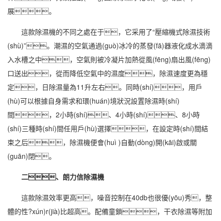
展。
這款除濕機的不同之處在于，它采用了“壓縮機式除濕技術
(shù)”。潮濕的空氣通過(guò)冰冷的蒸發(fā)器液化成水滴滴
入水槽之中，空氣則被冷凝片加熱從風(fēng)扇出風(fēng)
口送出，從而降低空氣中的
濕度
，除濕速度更為穩
定，日除濕量為
11
升左右。同時(shí)，用戶
(hù)可以根據自身需求和環(huán)境狀況設置除濕時(shí)
間，2小時(shí)、4小時(shí)、8小時
(shí)三種時(shí)間任用戶(hù)選擇，在設定時(shí)間結
束之后，除濕機便會(huì )自動(dòng)開(kāi)啟或關
(guān)閉。
二、朗力信除濕機
這款除濕效率更高，噪音控制在40db也很優(yōu)秀，整
體的性?xún)r(jià)比超高。配備童鎖，干衣除濕等附加