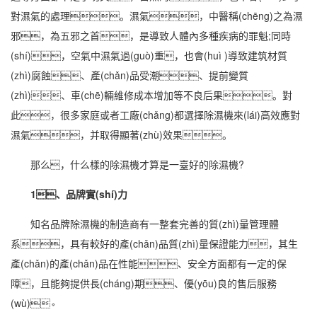
對
濕氣
的處理。濕氣，中醫稱(chēng)之為濕
邪，為五邪之首，是導致人體內多種疾病的罪魁;同時
(shí)，空氣中濕氣過(guò)重，也會(huì )導致建筑材質
(zhì)腐蝕、產(chǎn)品受潮、提前變質
(zhì)、車(chē)輛維修成本增加等不良后果。對
此，很多家庭或者工廠(chǎng)都選擇
除濕機
來(lái)高效應對
濕氣，并取得顯著(zhù)效果。
那么，什么樣的
除濕
機才算是一臺好的除濕機?
1、品牌實(shí)力
知名品牌除濕機的制造商有一整套完善的質(zhì)量管理體
系，具有較好的產(chǎn)品質(zhì)量保證能力，其生
產(chǎn)的產(chǎn)品在性能、安全方面都有一定的保
障，且能夠提供長(cháng)期、優(yōu)良的售后服務
(wù)。