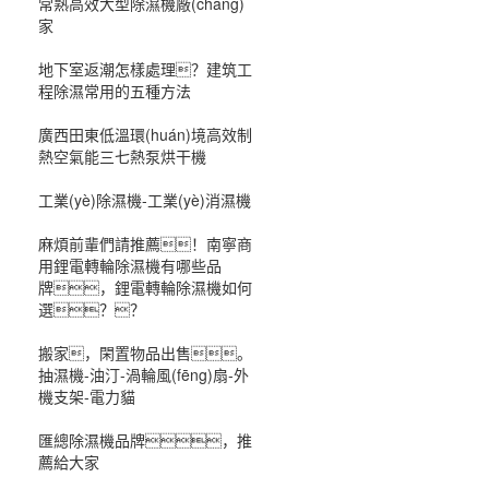
常熟高效大型除濕機廠(chǎng)
家
地下室返潮怎樣處理？建筑工
程除濕常用的五種方法
廣西田東低溫環(huán)境高效制
熱空氣能三七熱泵烘干機
工業(yè)除濕機-工業(yè)消濕機
麻煩前輩們請推薦！南寧商
用鋰電轉輪除濕機有哪些品
牌，鋰電轉輪除濕機如何
選？？
搬家，閑置物品出售。
抽濕機-油汀-渦輪風(fēng)扇-外
機支架-電力貓
匯總除濕機品牌，推
薦給大家