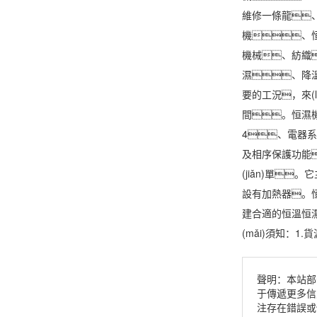
維修一條龍、
機
、
機械、紡織
濕、降溫
要的工況，來(l
間。恒濕機主
4、
電器
系
及相序保護功能
(jiǎn)單
設有加熱器。恒溫
建合適的恒溫恒濕
(mǎi)須知：1.貨
聲明：本站部分
于傳遞更多信
注存在錯誤或侵