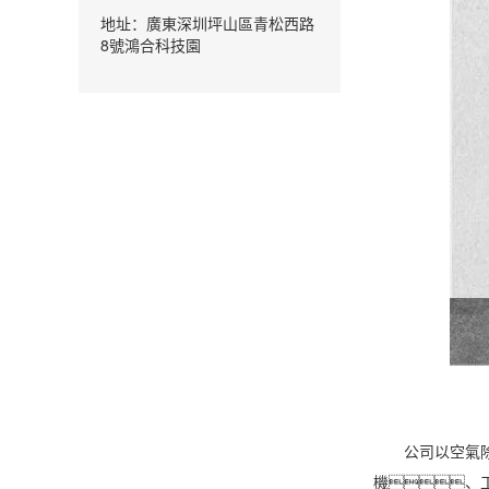
地址：廣東深圳坪山區青松西路
8號鴻合科技園
公司以空氣
機
、