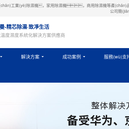
yè)生產(chǎn)工業(yè)除濕機，家用除濕機，商用除濕機等產(chǎ
公司簡(jiǎ
ī)曼-精芯除濕·致凈生活
n)境溫度濕度系統化解決方案供應商
解決方案
成功案例
服務(wù)支