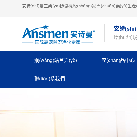
安詩(shī)曼工業(yè)除濕機廠(chǎng)家專(zhuān)業(
安詩(sh
環(huá
網(wǎng)站首頁(yè)
產(chǎn)品中心
聯(lián)系我們