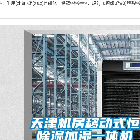
、生產(chǎn)銷(xiāo)售維修一條龍、規?；拇蠓?wù)