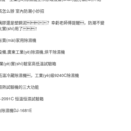
高怎么辦 室內防潮小妙招
璃膠還是塑鋼泥？幸虧老師傅提醒，防潮不變
實(shí)用了！
賣(mài)家用除濕機
備,廣東工業(yè)除濕機,烘干除濕機
行業(yè)實(shí)驗室高低溫試驗箱
溫冷藏除濕機，工業(yè)級9240C除濕機
濕熱試驗機的三大功能
-2091C 恒溫恒濕試驗箱
)除濕機DJ-1681E