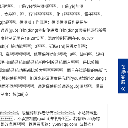
通用型、工業(yè)型除濕機、
工業(yè)加濕
于木材、食品、、石油、化工、電子、
g)域。
恒濕機
工作原理：
恒溫恒濕
系列是把除
guò)自動(dòng)控制使設備自動(dòng)選擇并運行所需
控制范圍在18-28℃，溫度控制范圍在40-90%之
shí)自檢功能；3、延時(shí)保護功能；
、高、低壓保護功能；6、缺相、短相
理
--加熱系統加熱系統相對制冷系統而言，是比較簡
在
，因此加熱系統功率都比較大，而且在試驗機的底板也
線(x
客
的使用。加濕水的清潔度是我們?yōu)槟鷦?chuàng )
服
不同而不同，通常僅使用普通過(guò)濾器。購買
.制度：協(xié)商
站整理和編輯，版權歸原作者所有，本站轉載出
，不承擔相關(guān)法律責任。若有來(lái)源標
整改處理。管理員郵箱：y569#qq.com（#轉@）