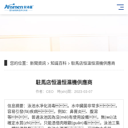
您的位置：
新聞資訊
>
知識百科
> 駐馬店恒溫恒濕機供應商
駐馬店恒溫恒濕機供應商
作者：CEO
時(shí)間：2023-03-07
信息摘要：泳池水凈化消毒。水中臟菌非常多，
容易引發(fā)疾病，例如：鼻竇炎、腹瀉
等，普通泳池因為沒(méi)有使用設備，無(wú)法
確定水質(zhì)，只能憑借肉眼觀(guān)看，泳池三集