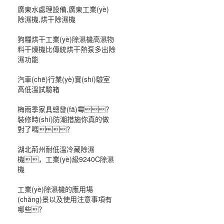
廣東水處理設備,廣東工業(yè)
除濕機,烘干除濕機
狗糧烘干工業(yè)除濕機高濕物
料干燥機比傳統烘干熱泵多出除
濕功能
汽車(chē)行業(yè)實(shí)驗室
高低溫試驗箱
梅雨季家具總發(fā)霉？
裝修時(shí)防潮措施你真的做
對了嗎？
湖北荊州耐低溫冷藏除濕
機，工業(yè)級9240C除濕
機
工業(yè)除濕機的應用場
(chǎng)景以及使用注意事項有
哪些？