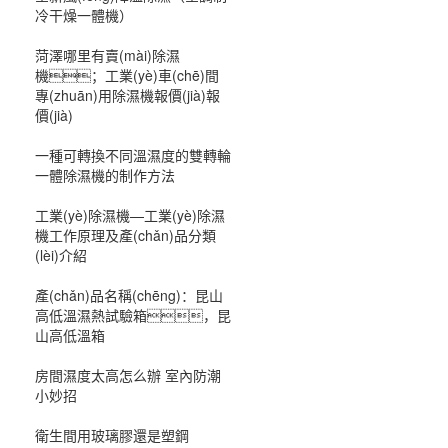
冷干燥一體機）
菏澤哪里有賣(mài)除濕
機；工業(yè)車(chē)間
專(zhuān)用除濕機報價(jià)報
價(jià)
一種可轉換不同溫濕度的雙轉輪
一體除濕機的制作方法
工業(yè)除濕機—工業(yè)除濕
機工作原理及產(chǎn)品分類
(lèi)介紹
產(chǎn)品名稱(chēng)：昆山
高低溫濕熱試驗箱，昆
山高低溫箱
房間濕度太高怎么辦 室內防潮
小妙招
衛生間用玻璃膠還是塑鋼