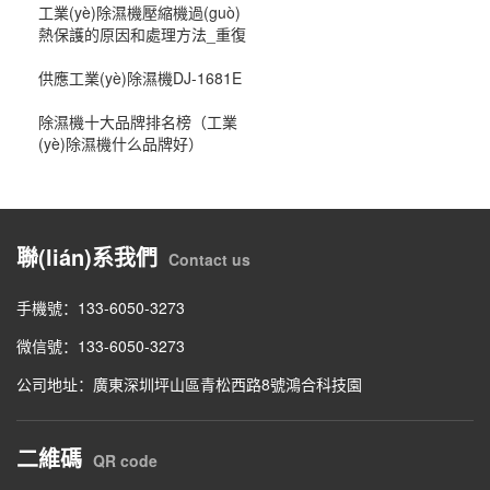
工業(yè)除濕機壓縮機過(guò)
熱保護的原因和處理方法_重復
供應工業(yè)除濕機DJ-1681E
除濕機十大品牌排名榜（工業
(yè)除濕機什么品牌好）
聯(lián)系我們
Contact us
手機號：133-6050-3273
微信號：133-6050-3273
公司地址：廣東深圳坪山區青松西路8號鴻合科技園
二維碼
QR code