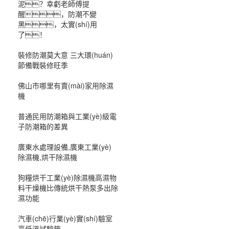
泥？幸虧老師傅提
醒，防潮不變
黑，太實(shí)用
了！
裝修防潮莫大意 三大環(huán)
節備戰裝修旺季
佛山市哪里有賣(mài)家用除濕
機
普通民用防潮箱與工業(yè)級電
子防潮箱的差異
廣東水處理設備,廣東工業(yè)
除濕機,烘干除濕機
狗糧烘干工業(yè)除濕機高濕物
料干燥機比傳統烘干熱泵多出除
濕功能
汽車(chē)行業(yè)實(shí)驗室
高低溫試驗箱