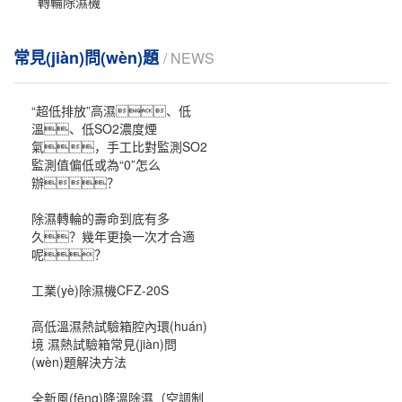
轉輪除濕機
常見(jiàn)問(wèn)題
/ NEWS
“超低排放”高濕、低
溫、低SO2濃度煙
氣，手工比對監測SO2
監測值偏低或為“0”怎么
辦？
除濕轉輪的壽命到底有多
久？幾年更換一次才合適
呢？
工業(yè)除濕機CFZ-20S
高低溫濕熱試驗箱腔內環(huán)
境 濕熱試驗箱常見(jiàn)問
(wèn)題解決方法
全新風(fēng)降溫除濕（空調制