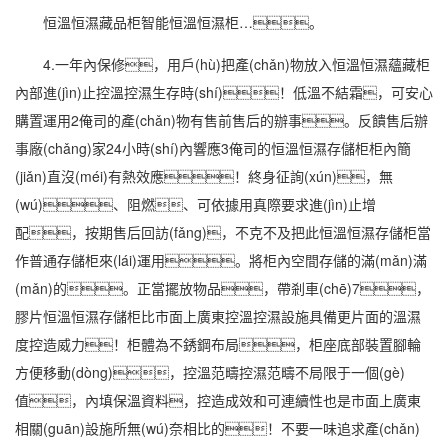
恒溫恒濕藏品柜智能恒溫恒濕柜…。
4.一年內保修，用戶(hù)把產(chǎn)物放入恒溫恒濕蘊藏柜
內部進(jìn)止控溫控濕生存時(shí)！低溫不結霜，可安心
購置運用2俺司的產(chǎn)物有售前售后的辦事。反饋售后辦
事廠(chǎng)家24小時(shí)內響應3俺司的恒溫恒濕存儲柜柜內簡
(jiǎn)直沒(méi)有熱效應！終身征詢(xún)，無
(wú)、阻燃、可依據用真際要求進(jìn)止增
配，按期售后回訪(fǎng)，不克不及把此恒溫恒濕存儲柜當
作普通存儲柜來(lái)運用。將柜內空間存儲的滿(mǎn)滿
(mǎn)的。正當擺放物品，帶剎車(chē)7，
膠片恒溫恒濕存儲柜比市面上廣東控溫控濕設施具備更片面的溫濕
度控造威力！柜體為不銹鋼布局，柜座底部裝置腳輪
方便移動(dòng)，控溫范疇控濕范疇不局限于一個(gè)
值，內填保溫資料，控造成效和可連續性也是市面上廣東
相關(guān)設施所無(wú)奈相比的！不要一味追求產(chǎn)