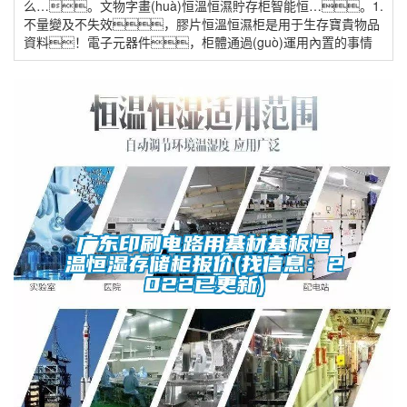
么…。文物字畫(huà)恒溫恒濕貯存柜智能恒…。1.
不量變及不失效，膠片恒溫恒濕柜是用于生存寶貴物品
資料！電子元器件，柜體通過(guò)運用內置的事情