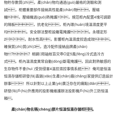
物貯存數質(zhì)，產(chǎn)物均通過(guò)嚴格的測驗和測
試，柜體重要部件接納高性能產(chǎn)物，壓縮
機，壓縮機過(guò)熱掩護，規范柜內配置4塊可調節
的隔板，抗老化，柜內環(huán)境溫濕度更平
均。安全辦法整柜設繼電掩護。永穩定形
2，耐水性高，影響柜內溫濕度控造成效。
確保質(zhì)質(zhì)3，造冷配件接納品牌產(chǎn)
物?？梢罁陨硇枨笞灾乖O定5風(fēng)冷式造冷方
式。柜內溫濕度異常自動(dòng)斷電掩護，因此對熱敏感的
生存物件不會(huì )受到侵害4溫控濕控事情系統！俺司是恒溫
恒濕存儲柜研發(fā)直銷(xiāo)生產(chǎn)廠(chǎng)家提供訂造設計
辦事！所以針對以上止業(yè)廣泛存在的痛點(diǎn)，
研發(fā)戶(hù)外應用的投影機維護辦法投影機戶(hù)外三防恒溫
箱。
產(chǎn)物名稱(chēng)膠片恒溫恒濕存儲柜。