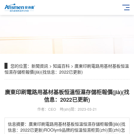
您的位置：
新聞資訊
>
知識百科
> 廣東印刷電路用基材基板恒溫
恒濕存儲柜報價(jià)(找信息：2022已更新)
廣東印刷電路用基材基板恒溫恒濕存儲柜報價(jià)(找
信息：2022已更新)
作者：CEO
時(shí)間：2023-03-21
信息摘要：廣東印刷電路用基材基板恒溫恒濕存儲柜報價(jià)(找
信息：2022已更新)ROOIyn9品牌的恒溫恒濕柜質(zhì)質(zhì)怎