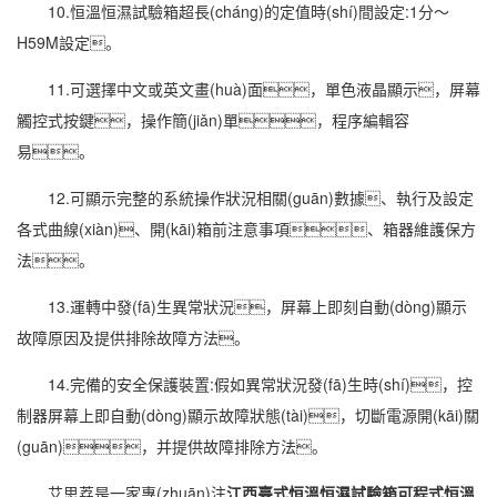
10.恒溫恒濕試驗箱超長(cháng)的定值時(shí)間設定:1分～
H59M設定。
11
.可選擇中文或英文畫(huà)面，單色液晶顯示，屏幕
觸控式按鍵，操作簡(jiǎn)單，程序編輯容
易。
12.可顯示完整的系統操作狀況相關(guān)數據、執行及設定
各式曲線(xiàn)、開(kāi)箱前注意事項、箱器維護保方
法。
13.運轉中發(fā)生異常狀況，屏幕上即刻自動(dòng)顯示
故障原因及提供排除故障方法。
14.完備的安全保護裝置:假如異常狀況發(fā)生時(shí)，控
制器屏幕上即自動(dòng)顯示故障狀態(tài)，切斷電源開(kāi)關
(guān)，并提供故障排除方法。
艾思荔是一家專(zhuān)注
江西臺式恒溫恒濕試驗箱可程式恒溫