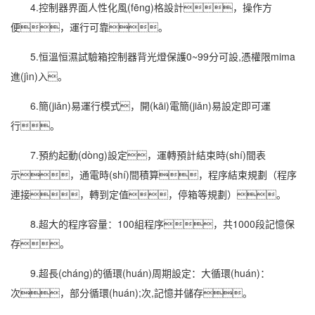
4.控制器界面人性化風(fēng)格設計，操作方
便，運行可靠。
5.恒溫恒濕試驗箱控制器背光燈保護0~99分可設,憑權限mima
進(jìn)入。
6.簡(jiǎn)易運行模式，開(kāi)電簡(jiǎn)易設定即可運
行。
7.預約起動(dòng)設定，運轉預計結束時(shí)間表
示，通電時(shí)間積算，程序結束規劃（程序
連接，轉到定值，停箱等規劃）。
8.超大的程序容量：100組程序，共1000段記憶保
存。
9.超長(cháng)的循環(huán)周期設定：大循環(huán)：
次，部分循環(huán);次,記憶并儲存。