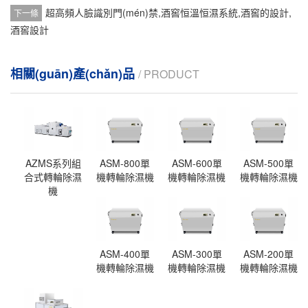
超高頻人臉識別門(mén)禁,酒窖恒溫恒濕系統,酒窖的設計,
下一條
酒窖設計
相關(guān)產(chǎn)品
/ PRODUCT
AZMS系列組
ASM-800單
ASM-600單
ASM-500單
合式轉輪除濕
機轉輪除濕機
機轉輪除濕機
機轉輪除濕機
機
ASM-400單
ASM-300單
ASM-200單
機轉輪除濕機
機轉輪除濕機
機轉輪除濕機