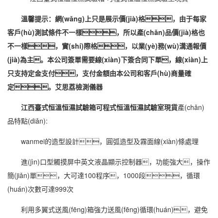
溫馨提示：網(wǎng)上只是展示價(jià)格，由于每家
客戶(hù)測試條件不一樣，所以產(chǎn)品價(jià)格也
不一樣，實(shí)際格，以業(yè)務(wù)溝通報價
(jià)為主。本公司簽單需要線(xiàn)下簽合同下單，線(xiàn)上
只支持定金支付，支付金額由本公司和客戶(hù)商量確
定。艾思荔檢測儀器
江西臺式恒溫恒濕試驗箱可程式恒溫恒濕試驗室現貨
產(chǎn)
品特點(diǎn):
wanmei的造型設計，圓弧造型及霧面線(xiàn)條處理
進(jìn)口型觸摸屏中英文液晶顯示控制器，功能強大，操作
簡(jiǎn)單，大可達100程序，1000段，循環
(huán)次數可達999次
利用多翼式送風(fēng)箱強力送風(fēng)循環(huán)，避免