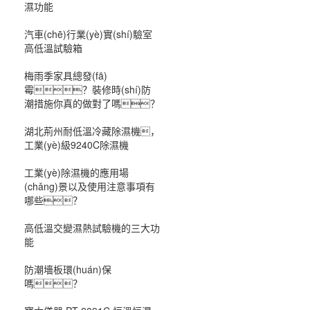
濕功能
汽車(chē)行業(yè)實(shí)驗室
高低溫試驗箱
梅雨季家具總發(fā)
霉？裝修時(shí)防
潮措施你真的做對了嗎？
湖北荊州耐低溫冷藏除濕機，
工業(yè)級9240C除濕機
工業(yè)除濕機的應用場
(chǎng)景以及使用注意事項有
哪些？
高低溫交變濕熱試驗機的三大功
能
防潮墻板環(huán)保
嗎？