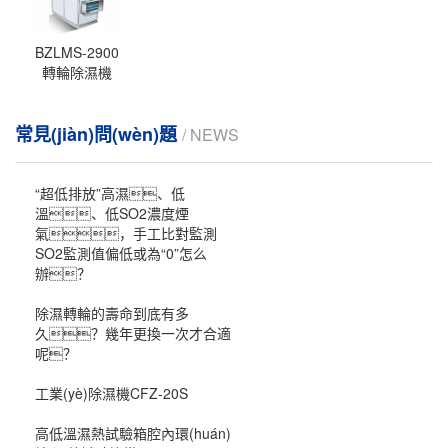
BZLMS-2900
轉輪除濕機
常見(jiàn)問(wèn)題
/ NEWS
“超低排放”高濕、低
溫、低SO2濃度煙
氣，手工比對監測
SO2監測值偏低或為“0”怎么
辦？
除濕轉輪的壽命到底有多
久？幾年更換一次才合適
呢？
工業(yè)除濕機CFZ-20S
高低溫濕熱試驗箱腔內環(huán)