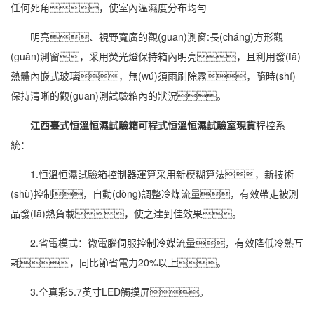
任何死角，使室內溫
濕度
分布均勻
明亮、視野寬廣的觀(guān)測窗:長(cháng)方形觀
(guān)測窗，采用熒光燈保持箱內明亮，且利用發(fā)
熱體內嵌式玻璃，無(wú)須雨刷除霧，隨時(shí)
保持清晰的觀(guān)測試驗箱內的狀況。
江西臺式恒溫恒濕試驗箱可程式恒溫恒濕試驗室現貨
程控系
統：
1.
恒溫恒濕
試驗箱控制器運算采用新模糊算法，新技術
(shù)控制，自動(dòng)調整冷煤流量，有效帶走被測
品發(fā)熱負載，使之達到佳效果。
2.省電模式：微電腦伺服控制冷媒流量，有效降低冷熱互
耗，同比節省
電力
20%以上。
3.全真彩5.7英寸LED觸摸屏。