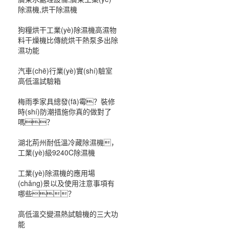
除濕機,烘干除濕機
狗糧烘干工業(yè)除濕機高濕物
料干燥機比傳統烘干熱泵多出除
濕功能
汽車(chē)行業(yè)實(shí)驗室
高低溫試驗箱
梅雨季家具總發(fā)霉？裝修
時(shí)防潮措施你真的做對了
嗎？
湖北荊州耐低溫冷藏除濕機，
工業(yè)級9240C除濕機
工業(yè)除濕機的應用場
(chǎng)景以及使用注意事項有
哪些？
高低溫交變濕熱試驗機的三大功
能