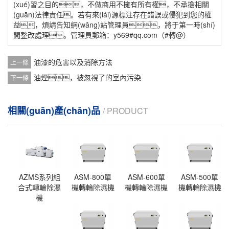
(xué)習之目的，不做商用不擁有所有權，不承擔相關
(guān)法律責任。若有來(lái)源標注存在錯誤或侵犯到您的權
益，煩請告知網(wǎng)站管理員，將于第一時(shí)
間整改處理。管理員郵箱：y569#qq.com（#轉@）
油漆的危害以及消除方法
上一條
油煙，被忽視了的室內污染
下一條
相關(guān)產(chǎn)品
/ PRODUCT
AZMS系列組
ASM-800單
ASM-600單
ASM-500單
合式轉輪除濕
機轉輪除濕機
機轉輪除濕機
機轉輪除濕機
機