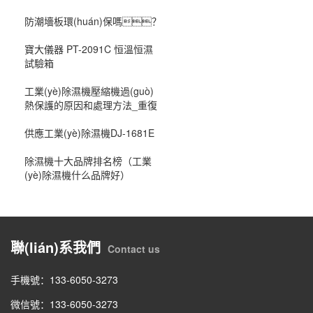
防潮墻板環(huán)保嗎？
寶大儀器 PT-2091C 恒溫恒濕
試驗箱
工業(yè)除濕機壓縮機過(guò)
熱保護的原因和處理方法_重復
供應工業(yè)除濕機DJ-1681E
除濕機十大品牌排名榜（工業
(yè)除濕機什么品牌好）
聯(lián)系我們
Contact us
手機號：133-6050-3273
微信號：133-6050-3273