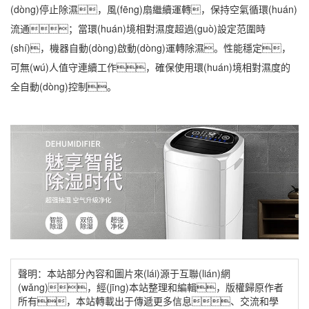
(dòng)停止除濕，風(fēng)扇繼續運轉，保持空氣循環(huán)
流通；當環(huán)境相對濕度超過(guò)設定范圍時
(shí)，機器自動(dòng)啟動(dòng)運轉除濕。性能穩定，
可無(wú)人值守連續工作，確保使用環(huán)境相對濕度的
全自動(dòng)控制。
聲明：本站部分內容和圖片來(lái)源于互聯(lián)網
(wǎng)，經(jīng)本站整理和編輯，版權歸原作者
所有，本站轉載出于傳遞更多信息、交流和學