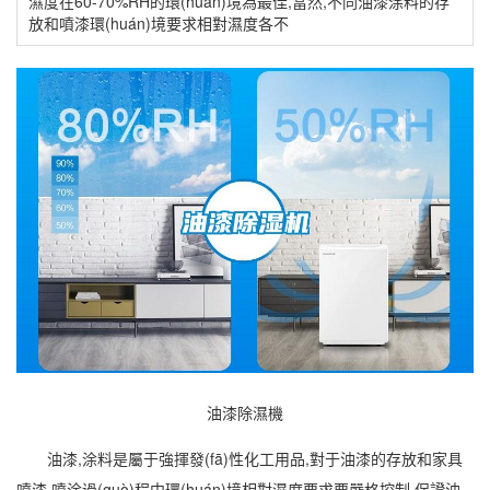
濕度在60-70%RH的環(huán)境為最佳,當然,不同油漆涂料的存
放和噴漆環(huán)境要求相對濕度各不
油漆除濕機
油漆,涂料是屬于強揮發(fā)性化工用品,對于油漆的存放和家具
噴漆,噴涂過(guò)程中環(huán)境相對
濕度
要求要嚴格控制,保證油