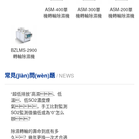
ASM-400單
ASM-300單
ASM-200單
機轉輪除濕機
機轉輪除濕機
機轉輪除濕機
BZLMS-2900
轉輪除濕機
常見(jiàn)問(wèn)題
/ NEWS
“超低排放”高濕、低
溫、低SO2濃度煙
氣，手工比對監測
SO2監測值偏低或為“0”怎么
辦？
除濕轉輪的壽命到底有多
久？幾年更換一次才合適