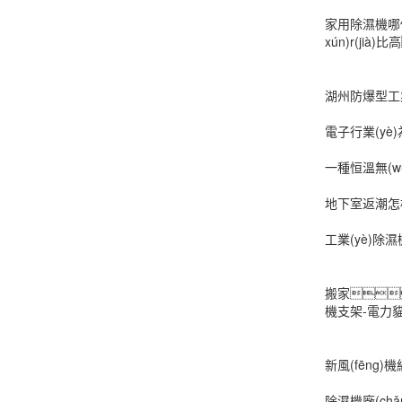
家用除濕機哪個
xún)r(jià
湖州防爆型工業(
電子行業(y
一種恒溫無(w
地下室返潮怎
工業(yè)除濕
搬家
機支架-電力
新風(fēng)機
除濕機廠(chǎ