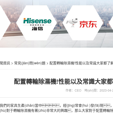
聞資訊
>
常見(jiàn)問(wèn)題
> 配置轉輪除濕機!性能以及常識大家都了
配置轉輪除濕機!性能以及常識大家
作者：CEO
時(shí)間：2023-04-
們的家具生產(chǎn)當中，經(jīng)常會(huì )發(fā)
(hù)對于轉輪除濕機有著(zhù)非常大的興趣，那么大家對于配置轉輪除