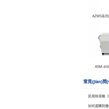
AZMS系
ASM-4
常見(jiàn)問
民用除濕機（
如何選購到優(