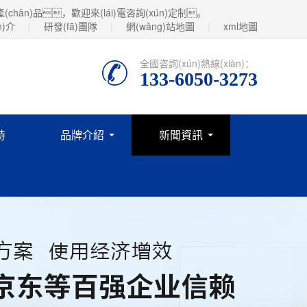
(chǎn)品，歡迎來(lái)電咨詢(xún)定制。
n)介
|
研發(fā)團隊
|
網(wǎng)站地圖
|
xml地圖
全國咨詢(xún)熱線(xiàn)：
133-6050-3273
持
品牌介紹
新聞資訊