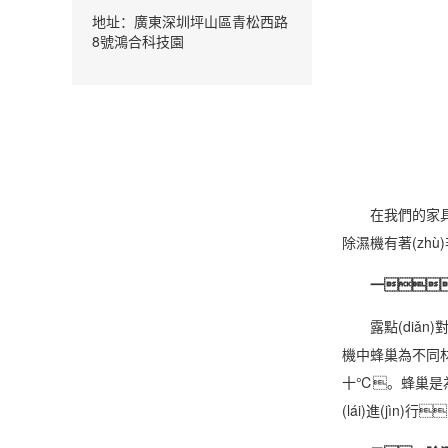
地址：廣東深圳坪山區青松西路
8號鴻合科技園
在我們的家具生產(c
除濕機
有著(zh
一
露點(diǎn)
機中蜂巢為不同材質
十℃。蜂巢是為
(lái)進(jìn