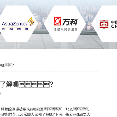
解嗎？
都了解嗎？
21
現，轉輪除濕機被用來(lái)除濕，那么，
濕機!性能以及常識大家都了解嗎?下面小編就來(lái)為大