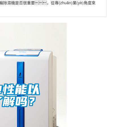
輪除濕機是否很重要，從專(zhuān)業(yè)角度來