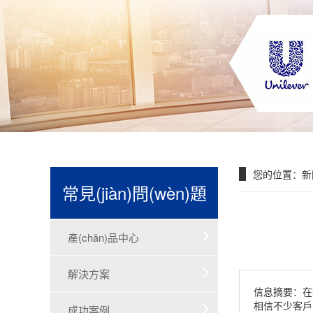
您的位置：
新
常見(jiàn)問(wèn)題
產(chǎn)品中心
解決方案
信息摘要：在我
相信不少客戶
成功案例