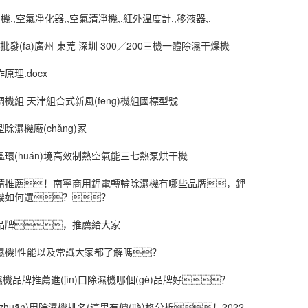
機,,空氣凈化器,,空氣清凈機,,紅外溫度計,,移液器,,
)家批發(fā)廣州 東莞 深圳 300／200三機一體除濕干燥機
原理.docx
機組 天津組合式新風(fēng)機組國標型號
除濕機廠(chǎng)家
環(huán)境高效制熱空氣能三七熱泵烘干機
請推薦！南寧商用鋰電轉輪除濕機有哪些品牌，鋰
機如何選？？
品牌，推薦給大家
濕機!性能以及常識大家都了解嗎？
除濕機品牌推薦進(jìn)口除濕機哪個(gè)品牌好？
huān)用除濕機排名(這里有價(jià)格分析！2022