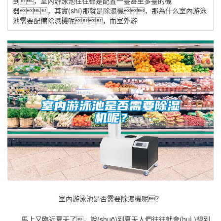
到，室內游泳池往往都是配置一臺甚至多臺的機
器，其實(shí)那就是除濕機，那為什么室內游泳
池需要配備除濕機呢，而室外游
室內游泳池是否需要除濕機呢？
馬上又臨近夏天了，說(shuō)到夏天人們往往就會(huì )想到