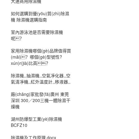
大連商用除濕機
如何選購到優(yōu)質(zhì)除濕
機 除濕機選購指南
室內游泳池是否需要除濕機
呢？
家用除濕機哪個(gè)品牌值得買
(mǎi)？哪個(gè)型號性?
xún)r(jià)比高？
除濕機,,抽濕機,,空氣凈化器,,空
氣清凈機,,紅外溫度計,,移液器,,
廠(chǎng)家批發(fā)廣州 東莞
深圳 300／200三機一體除濕干
燥機
湖州防爆型工業(yè)除濕機
BCFZ10
除濕機及工作原理.docx