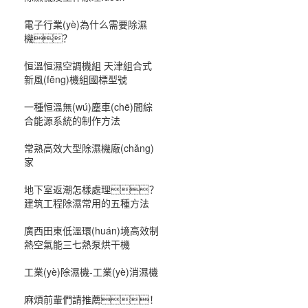
電子行業(yè)為什么需要除濕
機？
恒溫恒濕空調機組 天津組合式
新風(fēng)機組國標型號
一種恒溫無(wú)塵車(chē)間綜
合能源系統的制作方法
常熟高效大型除濕機廠(chǎng)
家
地下室返潮怎樣處理？
建筑工程除濕常用的五種方法
廣西田東低溫環(huán)境高效制
熱空氣能三七熱泵烘干機
工業(yè)除濕機-工業(yè)消濕機
麻煩前輩們請推薦！