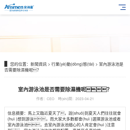
您的位置：
新聞資訊
>
行業(yè)動(dòng)態(tài)
> 室內游泳池是
否需要除濕機呢？
室內游泳池是否需要除濕機呢？
作者：CEO
時(shí)間：2023-04-21
信息摘要：馬上又臨近夏天了，說(shuō)到夏天人們往往就會
(huì )想到游泳，而大家大多數都會(huì )選擇游泳池或者
室內游泳池，去室內游泳池細心的人肯定會(huì )注意