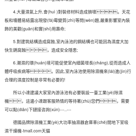
4.大量
濕氣
上升,會(huì )對裝修材料造成損壞。天花
板和墻體易結露出現發(fā)霉變質(zhì)等問(wèn)題,嚴重影響室內裝
飾的美觀(guān)和實(shí)用壽命;
5.對建筑結構造成腐蝕,室內泳池的鋼結構也可能因為濕度大加
快生銹腐蝕，造成安全隱患;
6.潮濕的環(huán)境可能促使室內細菌增長(cháng),從而造成人
體呼吸疾病等。因此,室內泳池
使用除濕機
來(lái)進(jìn)行
合理的
濕度控制
是非常有必要的!
所以小達建議大家室內游泳池有必要裝設一臺
工業(yè)除濕
機
，這邊小達跟客服熱情的等待著(zhù)您們，需要
可以點(diǎn)下鏈接咨詢(xún)---..---
德國品牌除濕機工業(yè)大功率抽濕器倉庫車(chē)間地下室吸
濕
干燥機
-tmall.com天貓