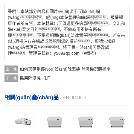
聲明：本站部分內容和圖片來(lái)源于互聯(lián)網
(wǎng)，經(jīng)本站整理和編輯，版權歸
原作者所有，本站轉載出于傳遞更多信息、交流和
學(xué)習之目的，不做商用不擁有所有
權，不承擔相關(guān)法律責任。若有來
(lái)源標注存在錯誤或侵犯到您的權益，煩請告知網
(wǎng)站管理員，將于第一時(shí)間整改處
理。管理員郵箱：y569#qq.com（#轉@）
如何選購到優(yōu)質(zhì)除濕機 除濕機選購指南
上一條
民用除濕機（LF
下一條
相關(guān)產(chǎn)品
/ PRODUCT