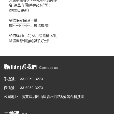
名(這里有價(jià)格分析！
2022已更新)
曼德保定除濕干燥
機、模溫機項目
如何購買(mǎi)家用除濕機 家用
除濕機哪個(gè)牌子好？
聯(lián)系我們
Contact us
手機號：133-6050-3273
微信號：133-6050-3273
公司地址：廣東深圳坪山區青松西路8號鴻合科技園
二維碼