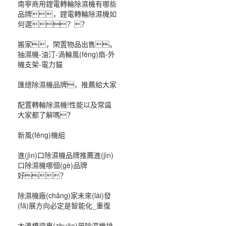
南寧商用鋰電轉輪除濕機有哪些
品牌，鋰電轉輪除濕機如
何選？？
搬家，閑置物品出售。
抽濕機-油汀-渦輪風(fēng)扇-外
機支架-電力貓
匯總除濕機品牌，推薦給大家
配置轉輪除濕機!性能以及常識
大家都了解嗎？
新風(fēng)機組
進(jìn)口除濕機品牌推薦進(jìn)
口除濕機哪個(gè)品牌
好？
除濕機廠(chǎng)家未來(lái)發
(fā)展方向必定是智能化_重復
大連橋梁專(zhuān)用除濕機排