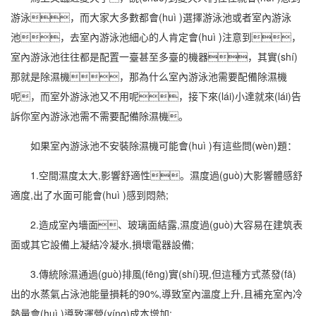
游泳，而大家大多數都會(huì )選擇游
泳池
或者
室內游泳
池
，去室內游泳池細心的人肯定會(huì )注意到，
室內游泳池往往都是配置一臺甚至多臺的機器，其實(shí)
那就是
除濕機
，那為什么室內游泳池需要配備
除濕
機
呢，而室外游泳池又不用呢，接下來(lái)小達就來(lái)告
訴你室內游泳池需不需要配備除濕機。
如果室內游泳池不安裝除濕機可能會(huì )有這些問(wèn)題：
1.空間
濕度
太大,影響舒適性。濕度過(guò)大影響體感舒
適度,出了水面可能會(huì )感到悶熱;
2.造成室內墻面、玻璃面結露,濕度過(guò)大容易在建筑表
面或其它設備上凝結冷凝水,損壞
電器
設備;
3.傳統除濕通過(guò)排風(fēng)實(shí)現,但這種方式蒸發(fā)
出的水蒸氣占泳池能量損耗的90%,導致室內溫度上升,且補充室內冷
熱量會(huì )導致運營(yíng)成本增加;