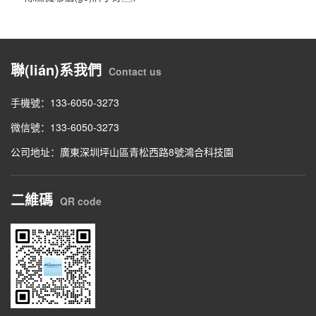
聯(lián)系我們
Contact us
手機號：133-6050-3273
微信號：133-6050-3273
公司地址：廣東深圳坪山區青松西路8號鴻合科技園
二維碼
QR code