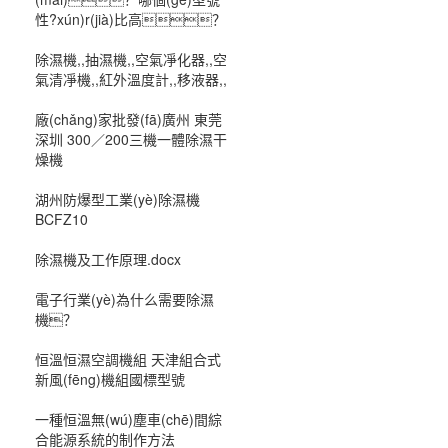
性?xún)r(jià)比高？
除濕機,,抽濕機,,空氣凈化器,,空
氣清凈機,,紅外溫度計,,移液器,,
廠(chǎng)家批發(fā)廣州 東莞
深圳 300／200三機一體除濕干
燥機
湖州防爆型工業(yè)除濕機
BCFZ10
除濕機及工作原理.docx
電子行業(yè)為什么需要除濕
機？
恒溫恒濕空調機組 天津組合式
新風(fēng)機組國標型號
一種恒溫無(wú)塵車(chē)間綜
合能源系統的制作方法